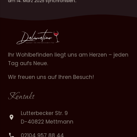
am 14. März 2025 synchronisiert.
Ihr Wohlbefinden liegt uns am Herzen – jeden
Tag aufs Neue.
Wir freuen uns auf Ihren Besuch!
Kontakt
Lutterbecker Str. 9
location_on
D-40822 Mettmann
02104 957 88 44
phone