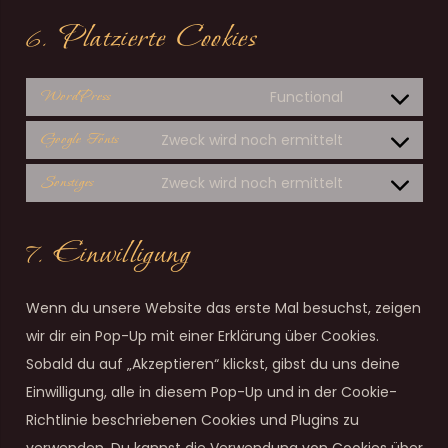
6. Platzierte Cookies
Consent
WordPress
Functional
to
Consent
Google Fonts
Zweck wird noch ermittelt
service
to
wordpress
Consent
Sonstiges
Zweck wird noch ermittelt
service
to
google-
service
7. Einwilligung
fonts
sonstiges
Wenn du unsere Website das erste Mal besuchst, zeigen
wir dir ein Pop-Up mit einer Erklärung über Cookies.
Sobald du auf „Akzeptieren“ klickst, gibst du uns deine
Einwilligung, alle in diesem Pop-Up und in der Cookie-
Richtlinie beschriebenen Cookies und Plugins zu
verwenden. Du kannst die Verwendung von Cookies über